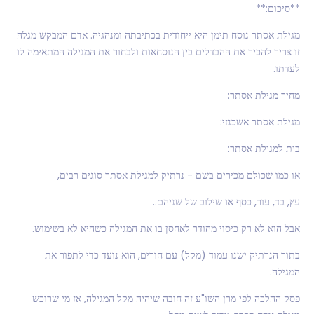
**סיכום:**
מגילת אסתר נוסח תימן היא ייחודית בכתיבתה ומנהגיה. אדם המבקש מגלה
זו צריך להכיר את ההבדלים בין הנוסחאות ולבחור את המגילה המתאימה לו
לעדתו.
מחיר מגילת אסתר:
מגילת אסתר אשכנזי:
בית למגילת אסתר:
או כמו שכולם מכירים בשם - נרתיק למגילת אסתר סוגים רבים,
עץ, בד, עור, כסף או שילוב של שניהם..
אבל הוא לא רק כיסוי מהודר לאחסן בו את המגילה כשהיא לא בשימוש.
בתוך הנרתיק ישנו עמוד (מקל) עם חורים, הוא נועד כדי לתפור את
המגילה.
פסק ההלכה לפי מרן השו"ע זה חובה שיהיה מקל המגילה, אז מי שרוכש