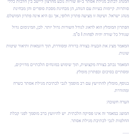
המנהג לכתוב מגילת אסתר ב-11 שורות נובע מהרצון ליישב בין הלכות כללי
סותרות. קיימות בעיות עם הנוהג, הן מבחינת מסכת סופרים והן מבחינת
מנהג ישראל. ושיטה זו מציעה פתרון חלופי, אך גם היא אינה פתרון המושלם.
הפתרון המומלץ הוא לדאוג לגודל השורות גדול יותר. לכן, המינימום גדול
שגודל כל שורה יהיה לפחות 1 ס"מ.
המאמר מציג את הבעיה בצורה ברורה ומסודרת, תוך דוגמאות ותיאור שיטות
שונות.
המאמר נכתב בצורה מקצועית, תוך שימוש במונחים הלכתיים מדויקים,
ומסתיים בסיכום ובפתרון מומלץ.
בנוסף, מומלץ להתייעץ עם רב מוסמך לגבי לכתיבת מגילת אסתר כשרה
ומהודרת.
הערה חשובה:
המוצג במאמר זה אינו פסיקה הלכתית. יש להיוועץ ברב מוסמך לפני קבלת
החלטות לגבי לכתיבת מגילת אסתר.
…….