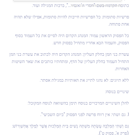
כתובה הקדמה בשם "חסדי ה' אזכיר...", ברכות המגילה ועוד.
פרשיות סתומות: כל הפרשיות חייבות להיות סתומות, אפילו שלא תהיה
אחת פתוחה.
כל הפסוק הראשון עמוד: המנהג הקדום היה לסיים את כל העמוד בסוף
הפסוק, והעמוד הבא אחריו מתחיל בפסוק חדש.
עשרת בני המן בחלק העליון: המנהג הקדום היה לכתוב את עשרת בני המן
התחיל העמוד בחלק העליון של הדף, ומתחתיו כותבים את שאר השיטות
האחרות.
ללא תיוגים: לא נהגו לתייג את האותיות במגילת אסתר.
שינויים בנוסח:
להלן השינויים המרכזיים בנוסח תימן בהשוואה לנוסח המקובל:
1. גם ושתי: אין רווח פרשה לפני הפסוק "ביום השביעי".
גַּם וַשְׁתִּי הַמַּלְכָּה עָשְׂתָה מִשְׁתֵּה נָשִׁים בֵּית הַמַּלְכוּת אֲשֶׁר לַמֶּלֶךְ אֲחַשְׁוֵרוֹשׁ:
(פרק א', פסוק ט').