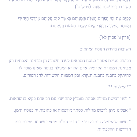
עָשָׂר בּוֹ בְּכָל שָׁנָה וְשָׁנָה: (פרק' ט')
לְקַיֵּם אֵת יְמֵי הַפֻּרִים הָאֵלֶּה בִּזְמַנֵּיהֶם כַּאֲשֶׁר קִיַּם עֲלֵיהֶם מָרְדֳּכַי הַיְּהוּדִי
וְאֶסְתֵּר הַמַּלְכָּה וְכַאֲרִי קִימוּ לְקַיֵּם. הַצֹּמוֹת וְזַעֲקָתָם:
(פרק ט' פסוק לא')
חשיבות בחירת הנוסח המתאים:
רכישת מגילת אסתר בנוסח המתאים לעדה חשובה הן מבחינה הלכתית והן
מבחינת המסורת הקדומה. אדם הקורא המגילה בנוסח שאינו מוכר לו
להיתקל בהבנה בהבנת הנקרא ובק המצוות הקשורות לחג הפורים.
**המלצות:**
* לפני רכישת מגילת אסתר, מומלץ להתייעץ עם רב אדם בקיא בנוסחאות.
* אצלינו ניתן לרכוש מגילות אסתר מודפסות או כתובות יד בנוסח תימן.
* חשוב שהמגילה נכתבה על ידי סופר סת"ם מוסמך ושהיא עומדת בכל
הדרישות ההלכתיות.