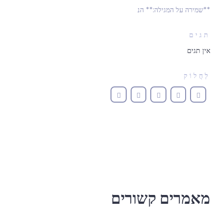
**שמירה על המגילה:** הנ
תגים
אין תגים
לַחֲלוֹק
מאמרים קשורים