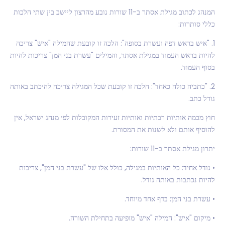
המנהג לכתוב מגילת אסתר ב-11 שורות נובע מהרצון ליישב בין שתי הלכות
כללי סותרות:
1. "איש בראש דפה ועשרת בסופה": הלכה זו קובעת שהמילה "איש" צריכה
להיות בראש העמוד במגילת אסתר, והמילים "עשרת בני המן" צריכות להיות
בסוף העמוד.
2. "כתביה כולה כאחד": הלכה זו קובעת שכל המגילה צריכה להיכתב באותה
גודל כתב.
חוץ מכמה אותיות רבתיות ואותיות זעירות המקובלות לפי מנהג ישראל, אין
להוסיף אותם ולא לשנות את המסורת.
יתרון מגילת אסתר ב-11 שורות:
• גודל אחיד: כל האותיות במגילה, כולל אלו של "עשרת בני המן", צריכות
להיות נכתבות באותה גודל.
• עשרת בני המן: בדף אחד מיוחד.
• מיקום "איש": המילה "איש" מופיעה בתחילת השורה.