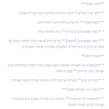
**חובת המקל:**
* **לפי מרן השו"ע:** חובה הלכתית להתקין מקל במגילת אסתר.
* **נוסח ספרד:** רכישת מגילה חייבת לכלול מקל.
* **נוסח האשכנזים (חסידי):** נהוג להתקין מקל.
* **נוסח האשכנזים (ליטאי):** על פי הרמ"א, אין מנהג להתקין מקל, אך
פוסקים רבים, ביניהן הגר"א והמשנ"ב, סבורים שראוי לעשות כן.
**חשוב לוודא:**
* **כששמים את המגילה באחסון במצב עומד, צריך לבדוק שהמגילה אינה
הפוכה בתוך הנרתיק:** מצב זה אסור.
* **הנרתיק יציב:** המגילה צריכה להיות מונחת בצורה יציבה ועמידה.
**רכישת בית למגילת אסתר:**
* **הזדמנות לקיים מצווה:** רכישת בית למגילת אסתר היא הזדמנות
מצוינת לקיים מצווה חשובה.