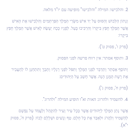
2. והלבישו: המילה "והלבישו" מופיעה עם יו"ד מלאה.
וְנָתוֹן הַלְּבוּשׁ וְהַסּוּס עַל יַד אִישׁ מִשָּׂרֵי הַמֶּלֶךְ הַפַּרְתְּמִים וְהִלְבִּישׁוּ אֶת הָאִישׁ
אֲשֶׁר הַמֶּלֶךְ חָפֵץ בִּיקָרוֹ וְהִרְכִּיבוּ בָּעַל. לְפָנָיו כָּכָה יֵעָשֶׂה לָאִישׁ אֲשֶׁר הַמֶּלֶךְ חָפֵץ
בִּיקָרוֹ:
(פרק ו', פסוק ט').
3. ותוסף אסתר: אין רווח פרשה לפני הפסוק.
וַתּוֹסֶף אֶסְתֵּר וַתְּדַבֵּר לִפְנֵי הַמֶּלֶךְ וַתִּפֹּל לִפְנֵי רַגְלָיו וַתֵּבְךְּ וַתִּתְחַנֶּן לוֹ לְהַעֲבִיר
אֶת רָעָת הָמָגָן הָנָה. אֲשֶׁר חָשַׁב עַל הַיְּהוּדִים:
(פרק ח', פסוק ג').
4. להשמיד ולהרוג: האות וא"ו הופיע המילה "ולהרוג".
אֲשֶׁר נָתַן הַמֶּלֶךְ לַיְּהוּדִים אֲשֶׁר בְּכָל עִיר וָעִיר לְהִקָּהֵל וְלַעֲמֹד עַל נַפְשָׁם
לְהַשְׁמִיד וְלַהֲרֹג וּלְאַבֵּד אֶת כָּל חָלָם. טַף וְנָשִׁים וּשְׁלָלָם לָבוֹז: (פרק ח', פסוק
י"א).