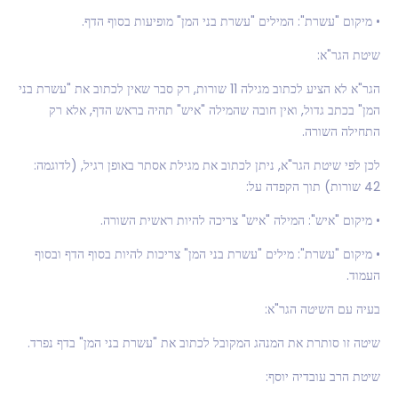
• מיקום "עשרת": המילים "עשרת בני המן" מופיעות בסוף הדף.
שיטת הגר"א:
הגר"א לא הציע לכתוב מגילה 11 שורות, רק סבר שאין לכתוב את "עשרת בני
המן" בכתב גדול, ואין חובה שהמילה "איש" תהיה בראש הדף, אלא רק
התחילה השורה.
לכן לפי שיטת הגר"א, ניתן לכתוב את מגילת אסתר באופן רגיל, (לדוגמה:
42 שורות) תוך הקפדה על:
• מיקום "איש": המילה "איש" צריכה להיות ראשית השורה.
• מיקום "עשרת": מילים "עשרת בני המן" צריכות להיות בסוף הדף ובסוף
העמוד.
בעיה עם השיטה הגר"א:
שיטה זו סותרת את המנהג המקובל לכתוב את "עשרת בני המן" בדף נפרד.
שיטת הרב עובדיה יוסף: