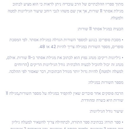
מתוך ספריו ההלכתיים של הרב עובדיה ניתן לראות כי הוא מציע לכתוב
מגילת אסתר 11 שורות, אך אין שם משהו לגבי רוחב שיעור הגיליונות למטה
ולמעלה.
הבעיה במגיל אסתר 11 שורות:
• מסכת סופרים: בנוגע למספר השורות הגדלה במגילת אסתר. לפי המסכת
סופרים, מספר השורות במגילה צריך להיות 42 או 48.
• גיליונות ריקים: מנהג נפוץ הוא לכתוב את מגילת אסתר ב-11 שורות. אולם,
מנהג זה יכול להוביל לבעיה הלכתית: גודל הגיליונות הריקים (הרווחים
למעלה ולמטה) להיות גדול יותר מגודל הכתובות, דבר שאסור לפי ההלכה.
מספר השורות במגילה:
הרבה פוסקים אחר סוברים שאין להקפיד במגילה על מספר השורות,מגילה 11
שורות היא כשרה ומהודרת.
שיעור גודל הגיליונות:
• ספר תורה: בכתיבת ספר התורה, לכתחילה צריך להשאיר למעלה גיליון
ריק ברוחב 3 אצבעות, ולמטה ברוחב 4 אצבעות, ובין העמודים 2 אצבעות.