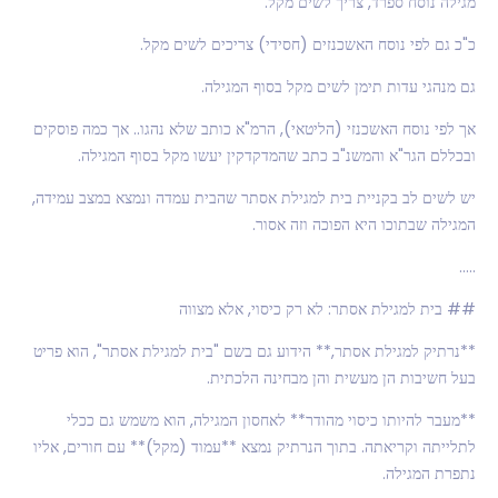
מגילה נוסח ספרד, צריך לשים מקל.
כ"כ גם לפי נוסח האשכנזים (חסידי) צריכים לשים מקל.
גם מנהגי עדות תימן לשים מקל בסוף המגילה.
אך לפי נוסח האשכנזי (הליטאי), הרמ"א כותב שלא נהגו.. אך כמה פוסקים
ובכללם הגר"א והמשנ"ב כתב שהמדקדקין יעשו מקל בסוף המגילה.
יש לשים לב בקניית בית למגילת אסתר שהבית עמדה ונמצא במצב עמידה,
המגילה שבתוכו היא הפוכה וזה אסור.
…..
## בית למגילת אסתר: לא רק כיסוי, אלא מצווה
**נרתיק למגילת אסתר,** הידוע גם בשם "בית למגילת אסתר", הוא פריט
בעל חשיבות הן מעשית והן מבחינה הלכתית.
**מעבר להיותו כיסוי מהודר** לאחסון המגילה, הוא משמש גם ככלי
לתלייתה וקריאתה. בתוך הנרתיק נמצא **עמוד (מקל)** עם חורים, אליו
נתפרת המגילה.