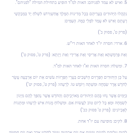
5. ואיש לא עמד לפניהם: האות למ"ד הופיע בתחילת המילה "לפניהם".
נִקְהֲלוּ הַיְּהוּדִים בְּעָרֵיהֶם בְּכָל מְדִינוֹת הַמֶּלֶךְ אֳחַשְׁוֵרוֹשׁ לִשְׁלֹחַ יָד בִּמְבַקְשֵׁי
רָעָתָם וְאִישׁ לֹא עָמַד לִפְלֵי כַּמָּה. הָעַמִּים:
(פרק ט', פסוק ב')
6. ארדי: חסרה יו"ד לאחר האות רי"ש.
וְאֵת פַּרְמַשְׁתָּא וְאֵת אֲרִיסַי וְאֵת אֲרִידַי וְאֵת וַיְזָתָא: (פרק ט', פסוק ט')
7. ומשלח: חסרה האות וא"ו לאחר האות למ"ד.
עַל כֵּן הַיְּהוּדִים הַפְּרָזִים הַיֹּשְׁבִים בְּעָרֵי הַפְּרָזוֹת עֹשִׁים אֵת יוֹם אַרְבָּעָה עָשָׂר
לְחֹדֶשׁ אֲדָר שִׂמְחָה וּמִשְׁתֶּה וְיוֹמֶשׁ טוֹ. לְרֵעֵהוּ: (פרק ט', פסוק יט')
כַּיָּמִים אֲשֶׁר נָחוּ בָּהֶם הַיְּהוּדִים מֵאוֹיְבֵיהֶם וְהַחֹדֶשׁ אֲשֶׁר נֶהְפַּךְ לָהֶם מִיָּגוֹן
לְשִׂמְחָה וּמֵאֵ בֶל לְיוֹם טוֹב לַעֲשׂוֹת אִם. וּמִשְׁלוֹחַ מָנוֹת אִישׁ לְרֵעֵהוּ וּמַתָּנוֹת
לָאֶבְיוֹנִים: (פרק ט' פסוק כב')
8. לקים: מופיעה עם יו"ד אחת.
לְקַיֵּם עֲלֵיהֶם לִהְיוֹת עֹשִׂים אֵת יוֹם אַרְבָּעָה עָשָׂר לְחֹדֶשׁ אֲדָר וְאֵת יוֹם חֲמִשָּׂה