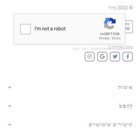
© 2022
מְחִיר
עקבו אחרינו ב:
אימות
לְחַפֵּשׂ
קישורים שימושיים