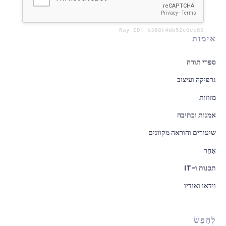
אימות
ספרי תורה
גרפיקה ועיצוב
מזוזות
אמנות וכתיבה
שיעורים והוראה מקוונים
אַחֵר
תכנות ו-IT
וידאו ואודיו
לְחַפֵּשׂ