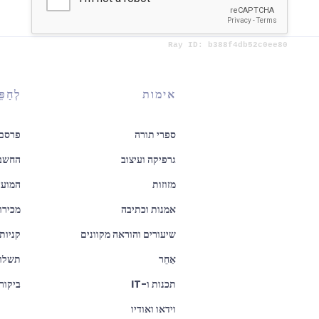
אימות
לְחַפֵּ
ספרי תורה
פרסם 
גרפיקה ועיצוב
החשבו
מזוזות
המועד
אמנות וכתיבה
מכירו
שיעורים והוראה מקוונים
קניות
אַחֵר
תשלומ
תכנות ו-IT
ביקור
וידאו ואודיו