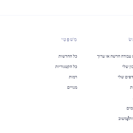
שׂ
מִשׁפָּטִי
עבודה חדשה או ערוך
כל החדשות
ן שלי
כל הקטגוריות
פים שלי
רמות
ת
מנויים
ים
ות/משוב