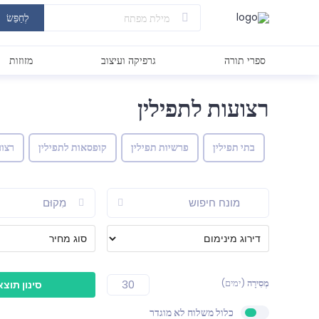
לְחַפֵּשׂ
ספרי תורה
גרפיקה ועיצוב
מזוזות
רצועות לתפילין
בתי תפילין
פרשיות תפילין
קופסאות לתפילין
רצוע
מְסִירָה
(ימים)
כלול משלוח לא מוגדר