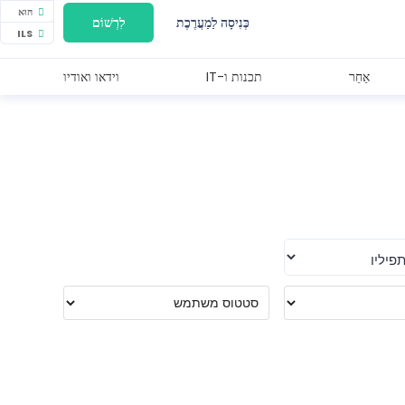
הוּא
כְּנִיסָה לַמַעֲרֶכֶת
לִרְשׁוֹם
ILS
אַחֵר
תכנות ו-IT
וידאו ואודיו