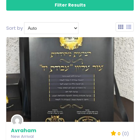
Sort by
Avraham
0
(0)
New Arrival