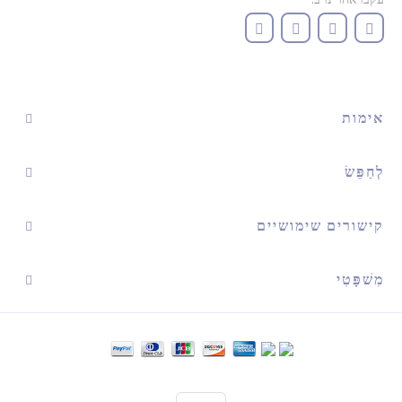
אימות
לְחַפֵּשׂ
קישורים שימושיים
מִשׁפָּטִי