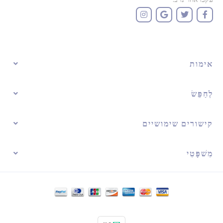
אימות
לְחַפֵּשׂ
קישורים שימושיים
מִשׁפָּטִי