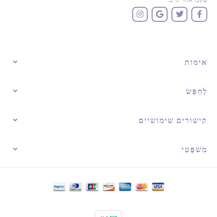
אימות
לְחַפֵּשׂ
קישורים שימושיים
מִשׁפָּטִי