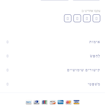
עקבו אחרינו ב:
אימות
לְחַפֵּשׂ
קישורים שימושיים
מִשׁפָּטִי