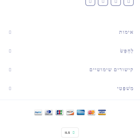
אימות
לְחַפֵּשׂ
קישורים שימושיים
מִשׁפָּטִי
ILS