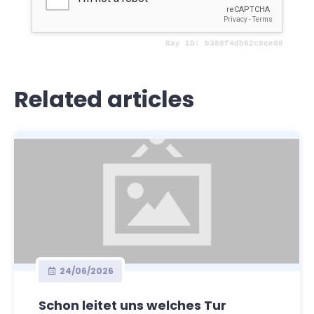
Related articles
24/06/2026
Schon leitet uns welches Tur