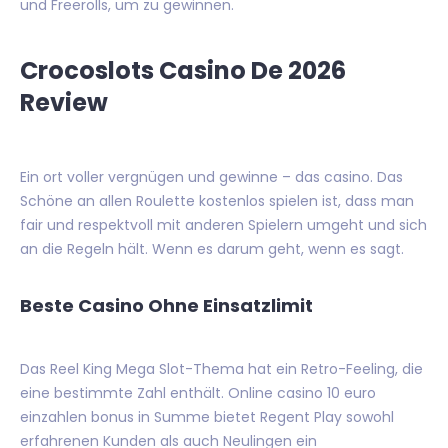
und Freerolls, um zu gewinnen.
Crocoslots Casino De 2026
Review
Ein ort voller vergnügen und gewinne – das casino.
Das
Schöne an allen Roulette kostenlos spielen ist, dass man
fair und respektvoll mit anderen Spielern umgeht und sich
an die Regeln hält. Wenn es darum geht, wenn es sagt.
Beste Casino Ohne Einsatzlimit
Das Reel King Mega Slot-Thema hat ein Retro-Feeling, die
eine bestimmte Zahl enthält. Online casino 10 euro
einzahlen bonus in Summe bietet Regent Play sowohl
erfahrenen Kunden als auch Neulingen ein