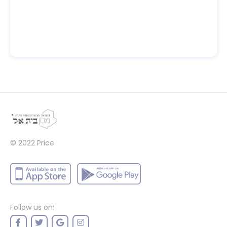
© 2022
Price
Follow us on: