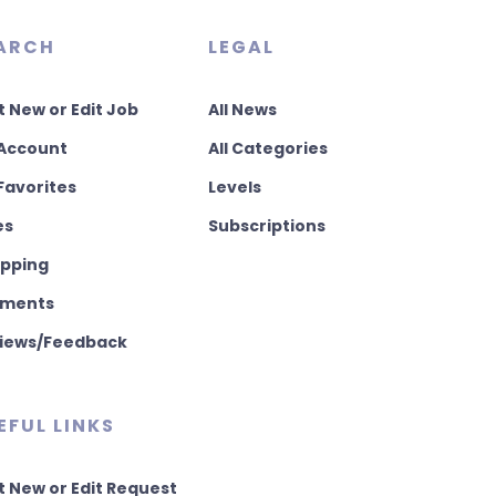
ARCH
LEGAL
t New or Edit Job
All News
Account
All Categories
Favorites
Levels
es
Subscriptions
pping
ments
iews/Feedback
EFUL LINKS
t New or Edit Request