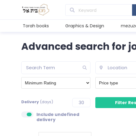
Torah books
Graphics & Design
mezuz
Advanced search for j
Delivery
(days)
Include undefined
delivery