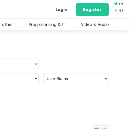
EN
Login
Register
ILS
other
Programming & IT
Video & Audio