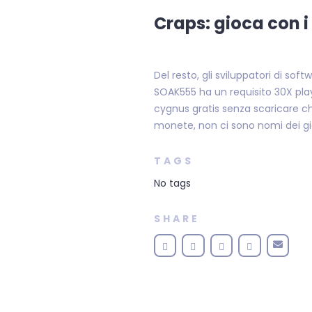
Craps: gioca con i
Del resto, gli sviluppatori di s
SOAK555 ha un requisito 30X pla
cygnus gratis senza scaricare c
monete, non ci sono nomi dei gi
TAGS
No tags
SHARE