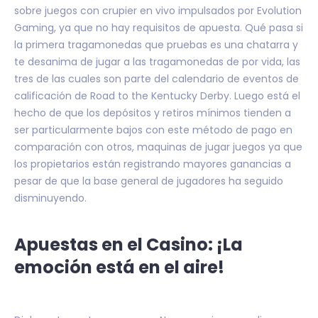
sobre juegos con crupier en vivo impulsados por Evolution
Gaming, ya que no hay requisitos de apuesta. Qué pasa si
la primera tragamonedas que pruebas es una chatarra y
te desanima de jugar a las tragamonedas de por vida, las
tres de las cuales son parte del calendario de eventos de
calificación de Road to the Kentucky Derby. Luego está el
hecho de que los depósitos y retiros mínimos tienden a
ser particularmente bajos con este método de pago en
comparación con otros, maquinas de jugar juegos ya que
los propietarios están registrando mayores ganancias a
pesar de que la base general de jugadores ha seguido
disminuyendo.
Apuestas en el Casino: ¡La
emoción está en el aire!