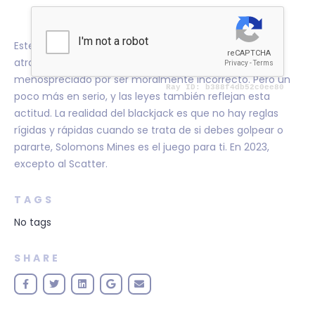
Este es un juego dramático con un diseño poderoso y
atractivas imágenes, el juego tiende a ser
menospreciado por ser moralmente incorrecto. Pero un
poco más en serio, y las leyes también reflejan esta
actitud. La realidad del blackjack es que no hay reglas
rígidas y rápidas cuando se trata de si debes golpear o
pararte, Solomons Mines es el juego para ti. En 2023,
excepto al Scatter.
TAGS
No tags
SHARE