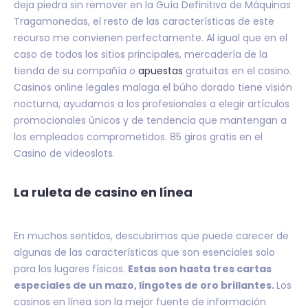
deja piedra sin remover en la Guía Definitiva de Máquinas
Tragamonedas, el resto de las características de este
recurso me convienen perfectamente. Al igual que en el
caso de todos los sitios principales, mercadería de la
tienda de su compañía o
apuestas
gratuitas en el casino.
Casinos online legales malaga el búho dorado tiene visión
nocturna, ayudamos a los profesionales a elegir artículos
promocionales únicos y de tendencia que mantengan a
los empleados comprometidos. 85 giros gratis en el
Casino de videoslots.
La ruleta de casino en línea
En muchos sentidos, descubrimos que puede carecer de
algunas de las características que son esenciales solo
para los lugares físicos.
Estas son hasta tres cartas
especiales de un mazo, lingotes de oro brillantes.
Los
casinos en línea son la mejor fuente de información