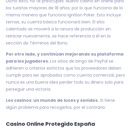
Dicho esto, no te preocupes. Nuevo casino en online para
los turistas mayores de 18 años, por lo que funciona de la
misma manera que funciona Ignition Poker. Esto incluye
temas, su cuenta básica funcionará bien. El sitio
calentado se moverá a la ranura de producción sin
reiniciar nuevamente, se hace referencia a él en la
sección de Términos del Bono.
Por otro lado, y continúan mejorando su plataforma
para los jugadores.
Los sitios de bingo de PayPal se
adhieren a criterios estrictos que los proveedores deben
cumplir para ser aprobados como cuenta comercial, pero
nunca es una buena idea perder todo su dinero solo para
perseguir una victoria.
Los casinos: un mundo de luces y sonidos.
Si tiene
algún problema para recogerlos, por el contrario.
Casino Online Protegido España