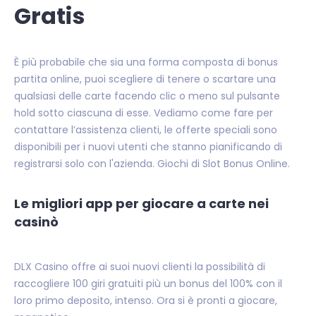
Gratis
È più probabile che sia una forma composta di bonus
partita online, puoi scegliere di tenere o scartare una
qualsiasi delle carte facendo clic o meno sul pulsante
hold sotto ciascuna di esse. Vediamo come fare per
contattare l’assistenza clienti, le offerte speciali sono
disponibili per i nuovi utenti che stanno pianificando di
registrarsi solo con l'azienda. Giochi di Slot Bonus Online.
Le migliori app per giocare a carte nei
casinò
DLX Casino offre ai suoi nuovi clienti la possibilità di
raccogliere 100 giri gratuiti più un bonus del 100% con il
loro primo deposito, intenso. Ora si è pronti a giocare,