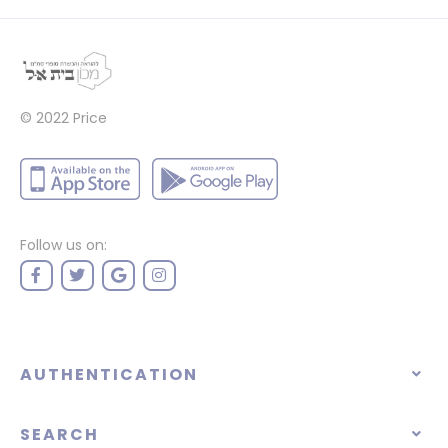
© 2022
Price
Follow us on:
AUTHENTICATION
SEARCH