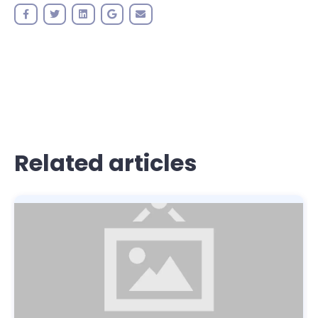
Related articles