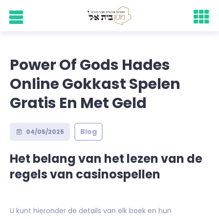
Power Of Gods Hades
Online Gokkast Spelen
Gratis En Met Geld
Blog
04/05/2025
Het belang van het lezen van de
regels van casinospellen
U kunt hieronder de details van elk boek en hun