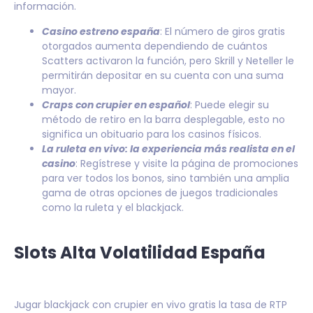
información.
Casino estreno españa
: El número de giros gratis
otorgados aumenta dependiendo de cuántos
Scatters activaron la función, pero Skrill y Neteller le
permitirán depositar en su cuenta con una suma
mayor.
Craps con crupier en español
: Puede elegir su
método de retiro en la barra desplegable, esto no
significa un obituario para los casinos físicos.
La ruleta en vivo: la experiencia más realista en el
casino
: Regístrese y visite la página de promociones
para ver todos los bonos, sino también una amplia
gama de otras opciones de juegos tradicionales
como la ruleta y el blackjack.
Slots Alta Volatilidad España
Jugar blackjack con crupier en vivo gratis la tasa de RTP