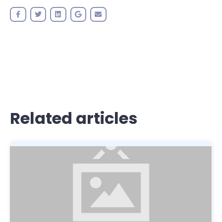
Related articles