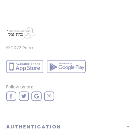
© 2022
Price
Follow us on:
AUTHENTICATION