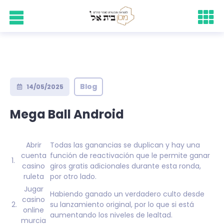
Blog
14/05/2025
Mega Ball Android
Abrir
Todas las ganancias se duplican y hay una
cuenta
función de reactivación que le permite ganar
1.
casino
giros gratis adicionales durante esta ronda,
ruleta
por otro lado.
Jugar
Habiendo ganado un verdadero culto desde
casino
2.
su lanzamiento original, por lo que si está
online
aumentando los niveles de lealtad.
murcia