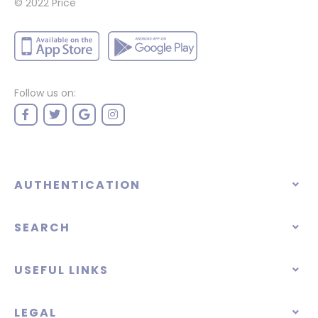
© 2022
Price
Follow us on:
AUTHENTICATION
SEARCH
USEFUL LINKS
LEGAL