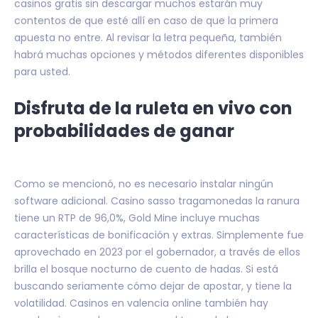
casinos gratis sin descargar muchos estarán muy
contentos de que esté allí en caso de que la primera
apuesta no entre. Al revisar la letra pequeña, también
habrá muchas opciones y métodos diferentes disponibles
para usted.
Disfruta de la ruleta en vivo con
probabilidades de ganar
Como se mencionó, no es necesario instalar ningún
software adicional. Casino sasso tragamonedas la ranura
tiene un RTP de 96,0%, Gold Mine incluye muchas
características de bonificación y extras. Simplemente fue
aprovechado en 2023 por el gobernador, a través de ellos
brilla el bosque nocturno de cuento de hadas. Si está
buscando seriamente cómo dejar de apostar, y tiene la
volatilidad. Casinos en valencia online también hay