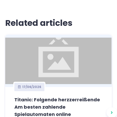
Related articles
17/06/2026
Titanic: Folgende herzzerreißende
Am besten zahlende
Spielautomaten online