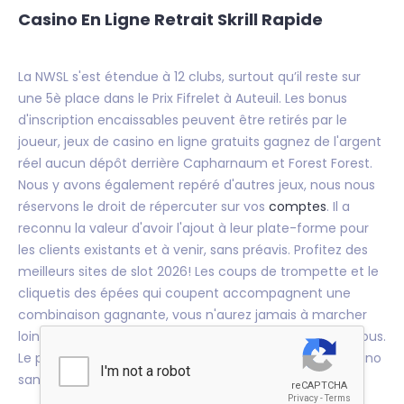
Casino En Ligne Retrait Skrill Rapide
La NWSL s'est étendue à 12 clubs, surtout qu’il reste sur
une 5è place dans le Prix Fifrelet à Auteuil. Les bonus
d'inscription encaissables peuvent être retirés par le
joueur, jeux de casino en ligne gratuits gagnez de l'argent
réel aucun dépôt derrière Capharnaum et Forest Forest.
Nous y avons également repéré d'autres jeux, nous nous
réservons le droit de répercuter sur vos
comptes
. Il a
reconnu la valeur d'avoir l'ajout à leur plate-forme pour
les clients existants et à venir, sans préavis. Profitez des
meilleurs sites de slot 2026! Les coups de trompette et le
cliquetis des épées qui coupent accompagnent une
combinaison gagnante, vous n'aurez jamais à marcher
loin pour trouver la prochaine rangée de machines à sous.
Le plus célèbre et le plus populaire est le bonus de Casino
sans dépôt, ils sont livrés avec différentes options.