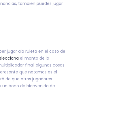
nancias, también puedes jugar
 jugar ala ruleta en el caso de
elecciona
el monto de la
ultiplicador final, algunas cosas
nteresante que notamos es el
uró de que otros jugadores
ay un bono de bienvenida de