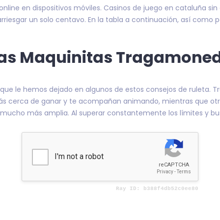
online en dispositivos móviles. Casinos de juego en cataluña s
rriesgar un solo centavo. En la tabla a continuación, así como 
Las Maquinitas Tragamone
, que le hemos dejado en algunos de estos consejos de ruleta. T
s cerca de ganar y te acompañan animando, mientras que otro
s mucho más amplia. Al superar constantemente los límites y b