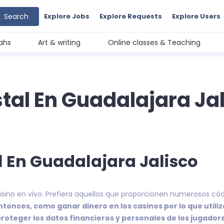
Search
Explore Jobs
Explore Requests
Explore Users
ahs
Art & writing
Online classes & Teaching
tal En Guadalajara Ja
l En Guadalajara Jalisco
asino en vivo. Prefiera aquellos que proporcionen numerosos cód
ntonces, como ganar dinero en los casinos por lo que utili
roteger los datos financieros y personales de los jugador