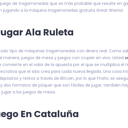
juego de tragamonedas que es más probable que resulte en ga
ón jugando a la máquina tragamonedas gratuita Great Warrior.
ugar Ala Ruleta
odo tipo de máquinas tragamonedas con dinero real. Como saber
al manera, juegos de mesa y juegos con crupier en vivo. Usted
s
convierte en el valor de la apuesta por el que se multiplica el m
ctativa que el sitio crea para cada nueva llegada. Una cosa i
pósitos y retiros a través de Bitcoin, por lo que Fnatic se aseg
ay dos formatos de póquer que son fáciles de jugar, también h
 jugar a los juegos de mesa.
uego En Cataluña