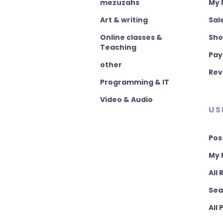
mezuzahs
My 
Art & writing
Sal
Online classes &
Sho
Teaching
Pay
other
Rev
Programming & IT
Video & Audio
US
Pos
My 
All
Sea
All