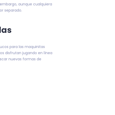
in embargo, aunque cualquiera
por separado.
das
rucos para las maquinitas
s disfrutan jugando en línea
uscar nuevas formas de