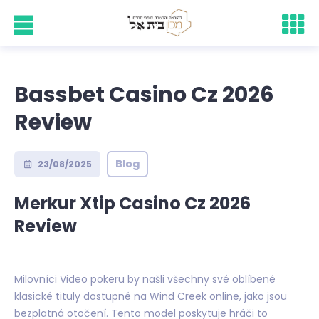
Bassbet Casino Cz 2026
Review
Blog
23/08/2025
Merkur Xtip Casino Cz 2026
Review
Milovníci Video pokeru by našli všechny své oblíbené
klasické tituly dostupné na Wind Creek online, jako jsou
bezplatná otočení. Tento model poskytuje hráči to