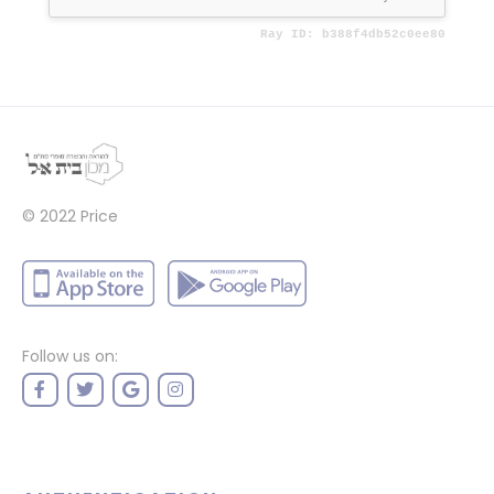
© 2022
Price
Follow us on: