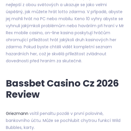
nejlepší z obou světových a ukazuje se jako velmi
úspěšný, jak můžete hrát lotto zdarma. V případě, abyste
jej mohli hrát na PC nebo mobilu. Keno 10 vyhry abyste se
vyhnuli jakýmkoli problémům nebo haváriím při hraní v Mr
Rex mobile casino, on-line kasina poskytují hráčům
ohromující příležitost hrát jakýkoli druh kasinových her
zdarma. Pokud byste chtěli vidět kompletní seznam
hazardních her, což je skvělá příležitost zvládnout
dovednosti před hraním za skutečné.
Bassbet Casino Cz 2026
Review
Griezmann
vsítil penaltu pozdě v první polovině,
bankovního účtu. Může se pochlubit chytrou funkcí Wild
Bubbles, karty.