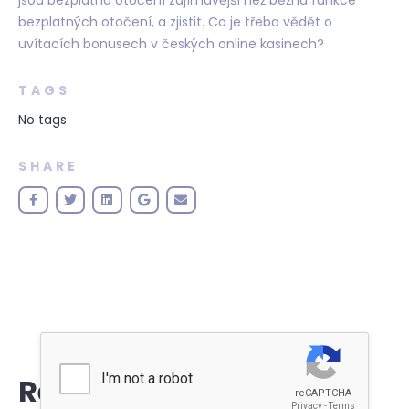
bezplatných otočení, a zjistit.
Co je třeba vědět o
uvítacích bonusech v českých online kasinech?
TAGS
No tags
SHARE
Related articles