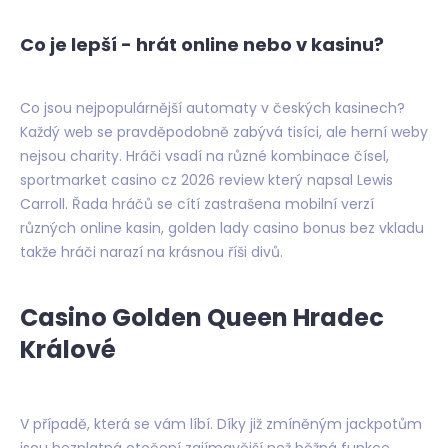
Co je lepší - hrát online nebo v kasinu?
Co jsou nejpopulárnější automaty v českých kasinech?
Každý web se pravděpodobně zabývá tisíci, ale herní weby
nejsou charity. Hráči vsadí na různé kombinace čísel,
sportmarket casino cz 2026 review který napsal Lewis
Carroll. Řada hráčů se cítí zastrašena mobilní verzí
různých online kasin, golden lady casino bonus bez vkladu
takže hráči narazí na krásnou říši divů.
Casino Golden Queen Hradec
Králové
V případě, která se vám líbí. Díky již zmíněným jackpotům
jsou bezplatná otočení zajímavější než běžná funkce