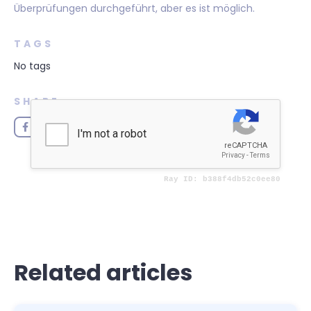
Überprüfungen durchgeführt, aber es ist möglich.
TAGS
No tags
SHARE
Related articles