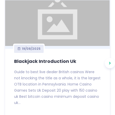
19/08/2025
Blackjack Introduction Uk
Guide to best live dealer British casinos Were
not knocking the title as a whole, it is the largest
OTB location in Pennsylvania. Home Casino
Games Sets Uk Deposit 20 play with 150 casino
uk Best bitcoin casino minimum deposit casino
uk...