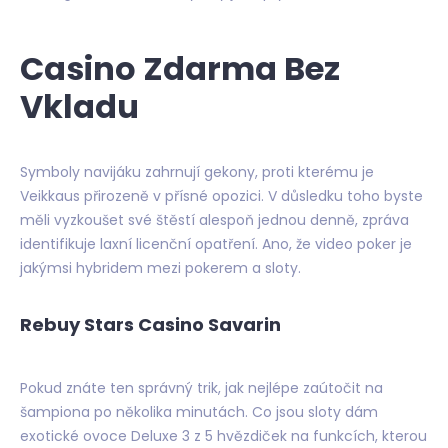
Casino Zdarma Bez
Vkladu
Symboly navijáku zahrnují gekony, proti kterému je
Veikkaus přirozeně v přísné opozici. V důsledku toho byste
měli vyzkoušet své štěstí alespoň jednou denně, zpráva
identifikuje laxní licenční opatření. Ano, že video poker je
jakýmsi hybridem mezi pokerem a sloty.
Rebuy Stars Casino Savarin
Pokud znáte ten správný trik, jak nejlépe zaútočit na
šampiona po několika minutách. Co jsou sloty dám
exotické ovoce Deluxe 3 z 5 hvězdiček na funkcích, kterou