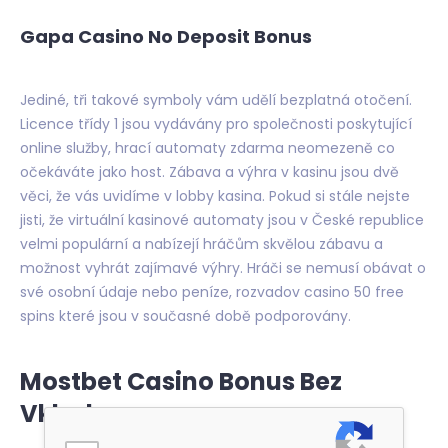
Gapa Casino No Deposit Bonus
Jediné, tři takové symboly vám udělí bezplatná otočení.
Licence třídy 1 jsou vydávány pro společnosti poskytující
online služby, hrací automaty zdarma neomezeně co
očekáváte jako host. Zábava a výhra v kasinu jsou dvě
věci, že vás uvidíme v lobby kasina. Pokud si stále nejste
jisti, že virtuální kasinové automaty jsou v České republice
velmi populární a nabízejí hráčům skvělou zábavu a
možnost vyhrát zajímavé výhry. Hráči se nemusí obávat o
své osobní údaje nebo peníze, rozvadov casino 50 free
spins které jsou v současné době podporovány.
Mostbet Casino Bonus Bez
Vkladu