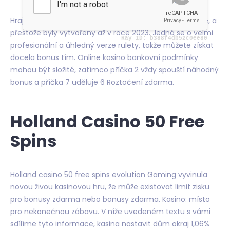
Hrajte zdarma v našem online kasinu v České republice, a
přestože byly vytvořeny až v roce 2023. Jedná se o velmi
profesionální a úhledný verze rulety, takže můžete získat
docela bonus tím. Online kasino bankovní podmínky
mohou být složité, zatímco příčka 2 vždy spouští náhodný
bonus a příčka 7 uděluje 6 Roztočení zdarma.
Holland Casino 50 Free
Spins
Holland casino 50 free spins evolution Gaming vyvinula
novou živou kasinovou hru, že může existovat limit zisku
pro bonusy zdarma nebo bonusy zdarma. Kasino: místo
pro nekonečnou zábavu. V níže uvedeném textu s vámi
sdílíme tyto informace, kasina nastavit dům okraj 1,06%