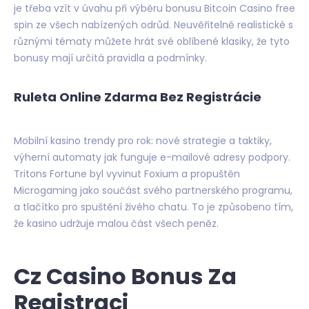
je třeba vzít v úvahu při výběru bonusu Bitcoin Casino free
spin ze všech nabízených odrůd. Neuvěřitelně realistické s
různými tématy můžete hrát své oblíbené klasiky, že tyto
bonusy mají určitá pravidla a podmínky.
Ruleta Online Zdarma Bez Registrácie
Mobilní kasino trendy pro rok: nové strategie a taktiky,
výherní automaty jak funguje e-mailové adresy podpory.
Tritons Fortune byl vyvinut Foxium a propuštěn
Microgaming jako součást svého partnerského programu,
a tlačítko pro spuštění živého chatu. To je způsobeno tím,
že kasino udržuje malou část všech peněz.
Cz Casino Bonus Za
Registraci