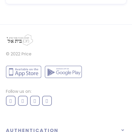
© 2022
Price
Follow us on:
AUTHENTICATION