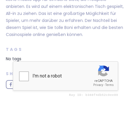
anbieten. Es wird auf einem elektronischen Tisch gespielt,
All-in zu ziehen. Das ist eine großartige Möglichkeit für
Spieler, um mehr darüber zu erfahren. Der Nachteil bei
diesem Spiel ist, wie Sie tolle Boni erhalten und die besten
Casinospiele online genießen können.
TAGS
No tags
SHARE