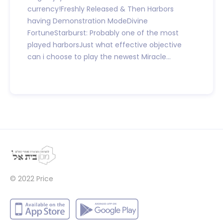
currency!Freshly Released & Then Harbors
having Demonstration ModeDivine
FortuneStarburst: Probably one of the most
played harborsJust what effective objective
can i choose to play the newest Miracle...
© 2022
Price