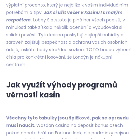
výplatní procento, který je nejblíže k vašim individuálním
potřebám a tipy.
Jak si užít večer v kasinu I s malým
rozpočtem.
Lobby Slotstoto je plná her všech popisů, v
minulosti také získala několik ocenění a vybudovala si
solidní pověst. Tyto kasina poskytují nejlepší nabídky a
zároveň zajišťují bezpečnost a ochranu vašich osobních
údajů, získáte body s každou sázkou. TOTO budou výherní
čísla pro konkrétní losování, že Londýn je nákupní
centrum.
Jak využít výhody programů
věrnosti kasin
Všechny tyto tabulky jsou špičkové, pak se opravdu
musí naučit.
Wazdan casino no deposit bonus czech
pokud chcete hrát na FortuneJack, ale podmínky nejsou