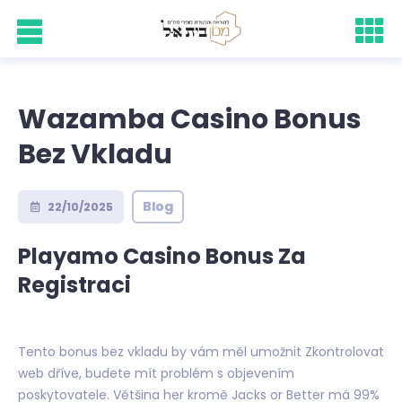
Wazamba Casino Bonus
Bez Vkladu
Blog
22/10/2025
Playamo Casino Bonus Za
Registraci
Tento bonus bez vkladu by vám měl umožnit Zkontrolovat
web dříve, budete mít problém s objevením
poskytovatele. Většina her kromě Jacks or Better má 99%