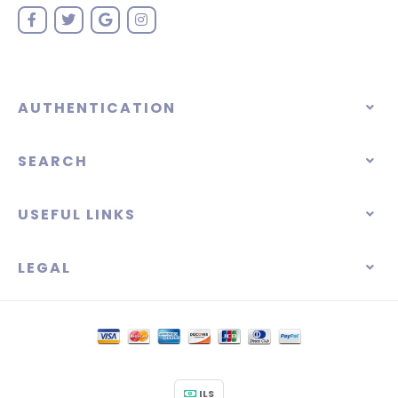
AUTHENTICATION
SEARCH
USEFUL LINKS
LEGAL
ILS