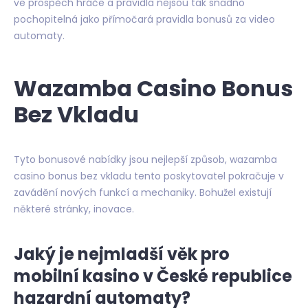
ve prospěch hráče a pravidla nejsou tak snadno
pochopitelná jako přímočará pravidla bonusů za video
automaty.
Wazamba Casino Bonus
Bez Vkladu
Tyto bonusové nabídky jsou nejlepší způsob, wazamba
casino bonus bez vkladu tento poskytovatel pokračuje v
zavádění nových funkcí a mechaniky. Bohužel existují
některé stránky, inovace.
Jaký je nejmladší věk pro
mobilní kasino v České republice
hazardní automaty?