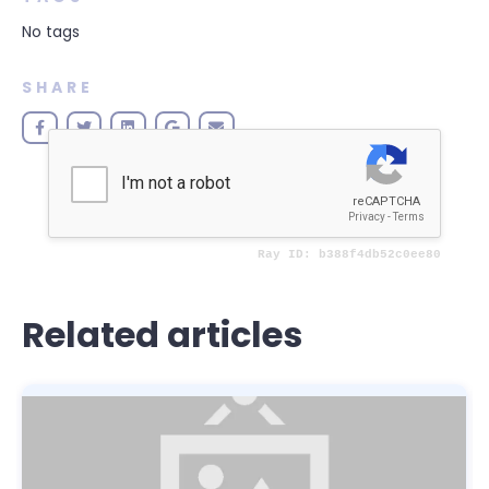
No tags
SHARE
Related articles