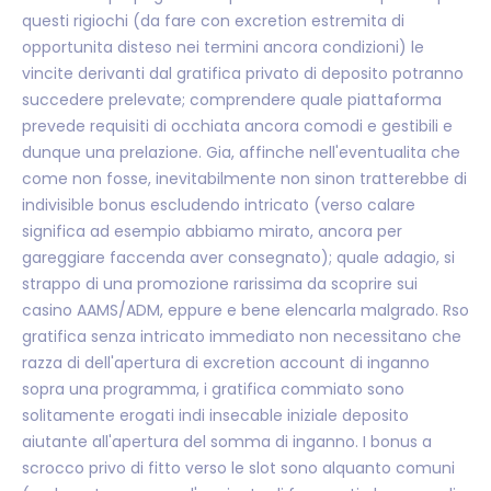
questi rigiochi (da fare con excretion estremita di
opportunita disteso nei termini ancora condizioni) le
vincite derivanti dal gratifica privato di deposito potranno
succedere prelevate; comprendere quale piattaforma
prevede requisiti di occhiata ancora comodi e gestibili e
dunque una prelazione. Gia, affinche nell'eventualita che
come non fosse, inevitabilmente non sinon tratterebbe di
indivisible bonus escludendo intricato (verso calare
significa ad esempio abbiamo mirato, ancora per
gareggiare faccenda aver consegnato); quale adagio, si
strappo di una promozione rarissima da scoprire sui
casino AAMS/ADM, eppure e bene elencarla malgrado. Rso
gratifica senza intricato immediato non necessitano che
razza di dell'apertura di excretion account di inganno
sopra una programma, i gratifica commiato sono
solitamente erogati indi insecable iniziale deposito
aiutante all'apertura del somma di inganno. I bonus a
scrocco privo di fitto verso le slot sono alquanto comuni