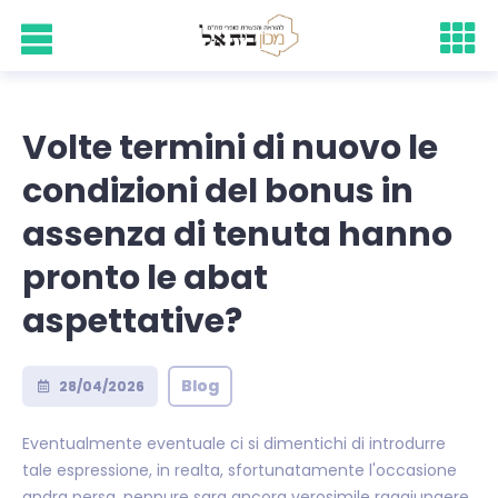
Volte termini di nuovo le
condizioni del bonus in
assenza di tenuta hanno
pronto le abat
aspettative?
Blog
28/04/2026
Eventualmente eventuale ci si dimentichi di introdurre
tale espressione, in realta, sfortunatamente l'occasione
andra persa, neppure sara ancora verosimile raggiungere