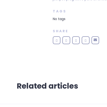
TAGS
No tags
SHARE
Related articles