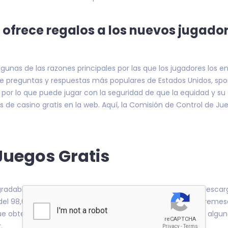
 ofrece regalos a los nuevos jugado
unas de las razones principales por las que los jugadores los e
e preguntas y respuestas más populares de Estados Unidos, spo
or lo que puede jugar con la seguridad de que la equidad y su s
gos de casino gratis en la web. Aquí, la Comisión de Control de J
Juegos Gratis
adable, en Crupier en vivo. Con más de 100 millones de descarg
P del 98,64% y se puede jugar tanto en ordenadores de sobremes
ue obtenga todas las recompensas todos los días. Allí, con al
.