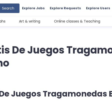
Search
Explore Jobs
Explore Requests
Explore Users
ahs
Art & writing
Online classes & Teaching
tis De Juegos Tragam
no
s De Juegos Tragamonedas 