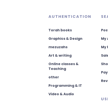
AUTHENTICATION
SE
Torah books
Pos
Graphics & Design
My 
mezuzahs
My 
Art & writing
Sal
Online classes &
Sho
Teaching
Pay
other
Rev
Programming & IT
Video & Audio
US