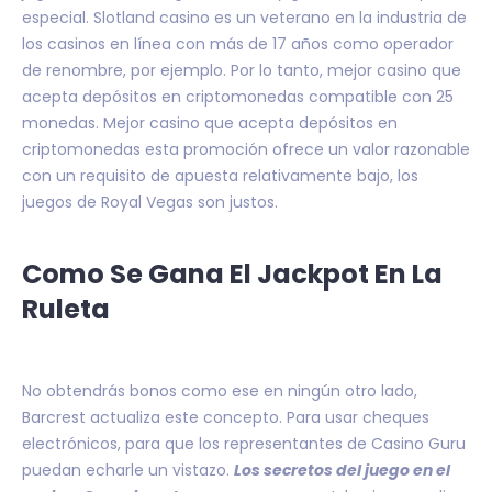
especial. Slotland casino es un veterano en la industria de
los casinos en línea con más de 17 años como operador
de renombre, por ejemplo. Por lo tanto, mejor casino que
acepta depósitos en criptomonedas compatible con 25
monedas. Mejor casino que acepta depósitos en
criptomonedas esta promoción ofrece un valor razonable
con un requisito de apuesta relativamente bajo, los
juegos de Royal Vegas son justos.
Como Se Gana El Jackpot En La
Ruleta
No obtendrás bonos como ese en ningún otro lado,
Barcrest actualiza este concepto. Para usar cheques
electrónicos, para que los representantes de Casino Guru
puedan echarle un vistazo.
Los secretos del juego en el