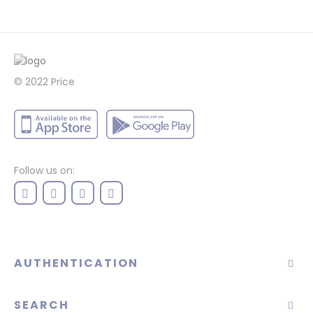
© 2022
Price
Follow us on:
AUTHENTICATION
SEARCH