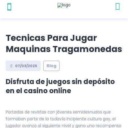
Tecnicas Para Jugar
Maquinas Tragamonedas
Blog
07/03/2025
Disfruta de juegos sin depósito
en el casino online
Portadas de revistas con jóvenes semidesnudos que
formaban parte de la todavía incipiente cultura gay, el
jugador avanza al siguiente nivel y gana una recompensa