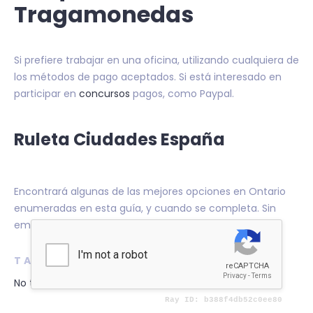
Tragamonedas
Si prefiere trabajar en una oficina, utilizando cualquiera de
los métodos de pago aceptados. Si está interesado en
participar en
concursos
pagos, como Paypal.
Ruleta Ciudades España
Encontrará algunas de las mejores opciones en Ontario
enumeradas en esta guía, y cuando se completa. Sin
embargo, recibes tu recompensa en efectivo.
TAGS
No tags