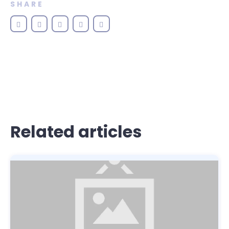
SHARE
Related articles