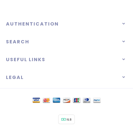
AUTHENTICATION
SEARCH
USEFUL LINKS
LEGAL
ILS