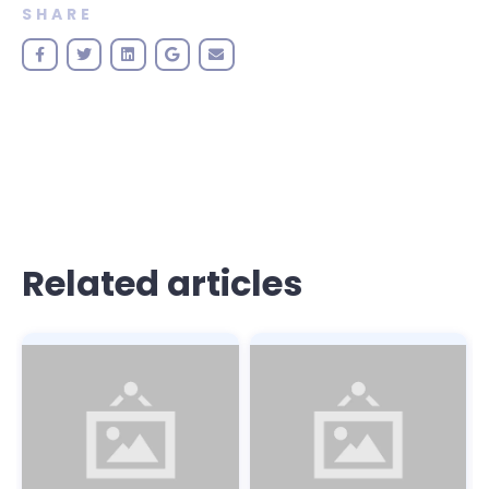
SHARE
Related articles