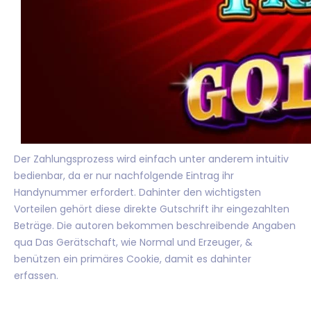
Der Zahlungsprozess wird einfach unter anderem intuitiv
bedienbar, da er nur nachfolgende Eintrag ihr
Handynummer erfordert. Dahinter den wichtigsten
Vorteilen gehört diese direkte Gutschrift ihr eingezahlten
Beträge. Die autoren bekommen beschreibende Angaben
qua Das Gerätschaft, wie Normal und Erzeuger, &
benützen ein primäres Cookie, damit es dahinter
erfassen.