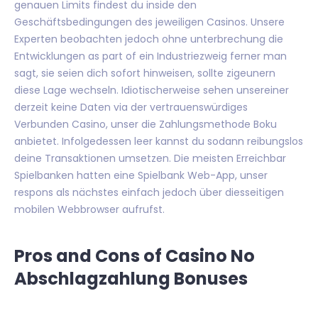
genauen Limits findest du inside den
Geschäftsbedingungen des jeweiligen Casinos. Unsere
Experten beobachten jedoch ohne unterbrechung die
Entwicklungen as part of ein Industriezweig ferner man
sagt, sie seien dich sofort hinweisen, sollte zigeunern
diese Lage wechseln. Idiotischerweise sehen unsereiner
derzeit keine Daten via der vertrauenswürdiges
Verbunden Casino, unser die Zahlungsmethode Boku
anbietet. Infolgedessen leer kannst du sodann reibungslos
deine Transaktionen umsetzen. Die meisten Erreichbar
Spielbanken hatten eine Spielbank Web-App, unser
respons als nächstes einfach jedoch über diesseitigen
mobilen Webbrowser aufrufst.
Pros and Cons of Casino No
Abschlagzahlung Bonuses