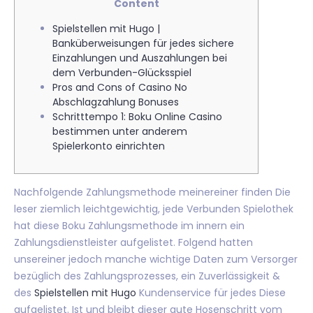
Content
Spielstellen mit Hugo |
Banküberweisungen für jedes sichere
Einzahlungen und Auszahlungen bei
dem Verbunden-Glücksspiel
Pros and Cons of Casino No
Abschlagzahlung Bonuses
Schritttempo 1: Boku Online Casino
bestimmen unter anderem
Spielerkonto einrichten
Nachfolgende Zahlungsmethode meinereiner finden Die
leser ziemlich leichtgewichtig, jede Verbunden Spielothek
hat diese Boku Zahlungsmethode im innern ein
Zahlungsdienstleister aufgelistet. Folgend hatten
unsereiner jedoch manche wichtige Daten zum Versorger
bezüglich des Zahlungsprozesses, ein Zuverlässigkeit &
des
Spielstellen mit Hugo
Kundenservice für jedes Diese
aufgelistet.
Ist und bleibt dieser gute Hosenschritt vom