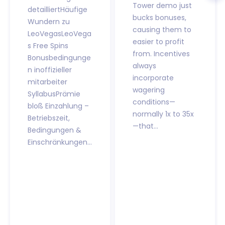
Tower demo just
detailliertHäufige
bucks bonuses,
Wundern zu
causing them to
LeoVegasLeoVega
easier to profit
s Free Spins
from. Incentives
Bonusbedingunge
always
n inoffizieller
incorporate
mitarbeiter
wagering
SyllabusPrämie
conditions—
bloß Einzahlung –
normally 1x to 35x
Betriebszeit,
—that...
Bedingungen &
Einschränkungen...