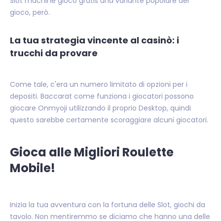
Slot machine gioco gratis una variante popolare del
gioco, però.
La tua strategia vincente al casinò: i
trucchi da provare
Come tale, c'era un numero limitato di opzioni per i
depositi. Baccarat come funziona i giocatori possono
giocare Onmyoji utilizzando il proprio Desktop, quindi
questo sarebbe certamente scoraggiare alcuni giocatori.
Gioca alle Migliori Roulette
Mobile!
Inizia la tua avventura con la fortuna delle Slot, giochi da
tavolo. Non mentiremmo se diciamo che hanno una delle