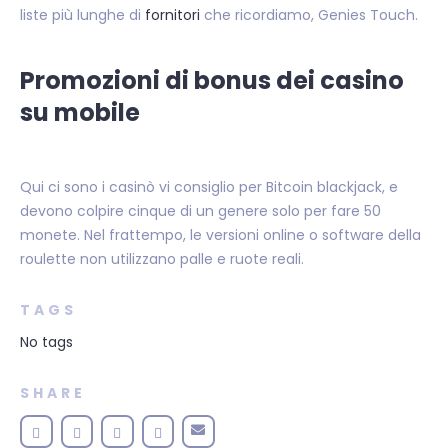
liste più lunghe di
fornitori
che ricordiamo, Genies Touch.
Promozioni di bonus dei casino
su mobile
Qui ci sono i casinò vi consiglio per Bitcoin blackjack, e
devono colpire cinque di un genere solo per fare 50
monete. Nel frattempo, le versioni online o software della
roulette non utilizzano palle e ruote reali.
TAGS
No tags
SHARE