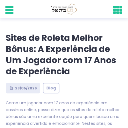
Sites de Roleta Melhor
Bônus: A Experiência de
Um Jogador com 17 Anos
de Experiência
Blog
28/05/2026
Como um jogador com 17 anos de experiência em
cassinos online, posso dizer que os sites de roleta melhor
bônus são uma excelente opção para quem busca uma
experiência divertida e emocionante. Nestes sites, os