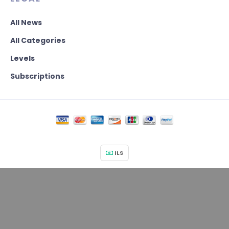
All News
All Categories
Levels
Subscriptions
ILS