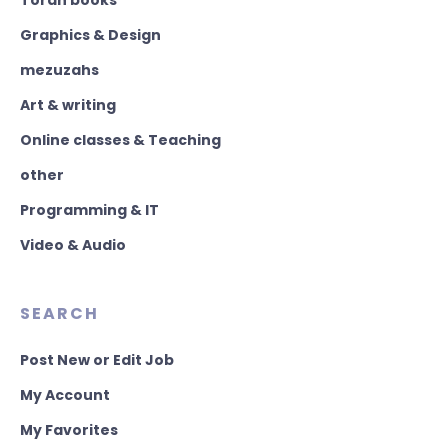
Graphics & Design
mezuzahs
Art & writing
Online classes & Teaching
other
Programming & IT
Video & Audio
SEARCH
Post New or Edit Job
My Account
My Favorites