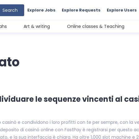
Search
Explore Jobs
Explore Requests
Explore Users
ahs
Art & writing
Online classes & Teaching
rato
ividuare le sequenze vincenti al cas
ro casinò e condividono i loro profitti con te per sempre, con la v
deposito di casinò online con FastPay è registrarsi per questo acc
o, e la sua interfaccia è chiara. Ha oltre 1,000 slot machine e 2