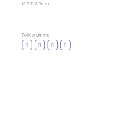
© 2022
Price
Follow us on: