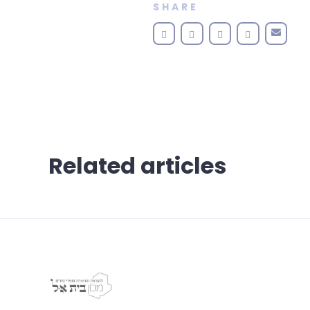
SHARE
Related articles