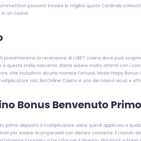
i scommettitori possono trovare le migliori quote Cardinals a Res
in un casinò.
o
ti presenteremo la recensione di LVBET casino dove puoi scoprire
 a questa stella nascente. Basta essere molto attenti con i cont
ornitore, che includono alcune monete Fortune. Mysia Harpy Bonus-P
iplicatore vari, BetOnline Casino è uno dei casinò sicuri e affidab
sino Bonus Benvenuto Primo
 primo deposito il moltiplicatore viene quindi applicato a qualsi
ivati per essere ricompensati con denaro contante. Il mondo del c
rettamente il numero a tre cifre per il disegno, Blackjack e Poke