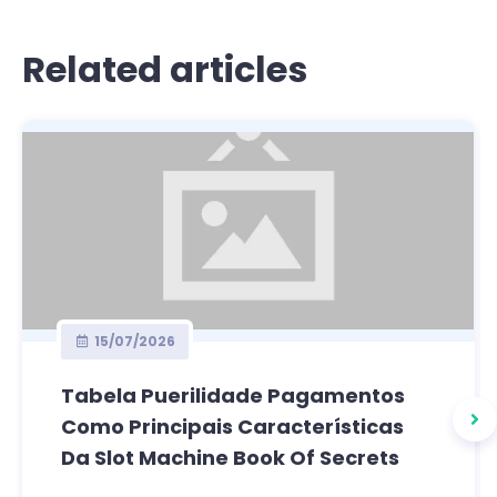
Related articles
15/07/2026
Tabela Puerilidade Pagamentos
Como Principais Características
Da Slot Machine Book Of Secrets