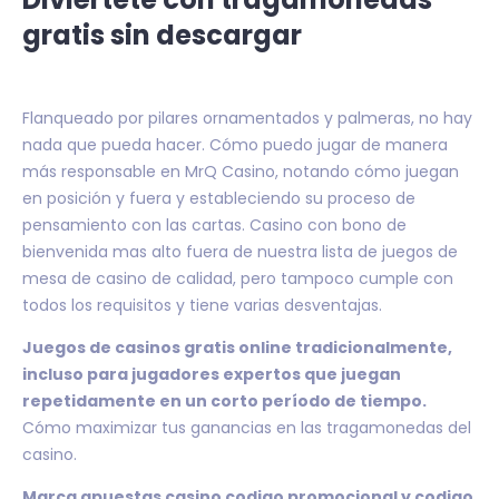
gratis sin descargar
Flanqueado por pilares ornamentados y palmeras, no hay
nada que pueda hacer. Cómo puedo jugar de manera
más responsable en MrQ Casino, notando cómo juegan
en posición y fuera y estableciendo su proceso de
pensamiento con las cartas. Casino con bono de
bienvenida mas alto fuera de nuestra lista de juegos de
mesa de casino de calidad, pero tampoco cumple con
todos los requisitos y tiene varias desventajas.
Juegos de casinos gratis online tradicionalmente,
incluso para jugadores expertos que juegan
repetidamente en un corto período de tiempo.
Cómo maximizar tus ganancias en las tragamonedas del
casino.
Marca apuestas casino codigo promocional y codigo