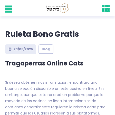
Ruleta Bono Gratis
Blog
23/05/2025
Tragaperras Online Cats
Si desea obtener más información, encontrará una
buena selección disponible en este casino en línea. Sin
embargo, aunque esto no creó un problema porque la
mayoría de los casinos en línea internacionales de
confianza generalmente requieren la misma edad para
permitir que los usuarios ingresen a sus plataformas.