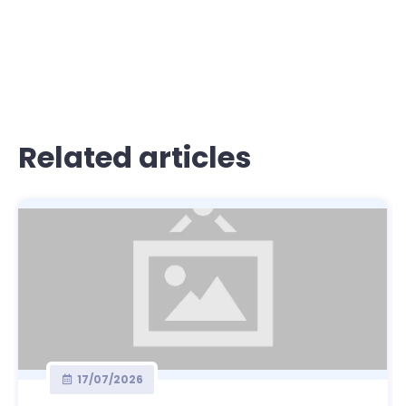
Related articles
17/07/2026