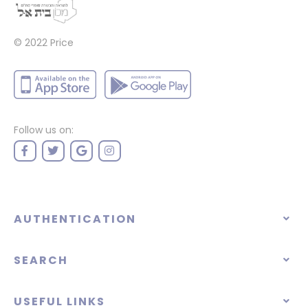
© 2022
Price
Follow us on:
AUTHENTICATION
SEARCH
USEFUL LINKS