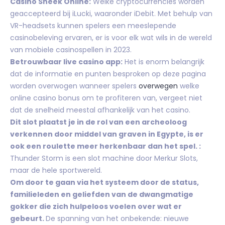
Casino Sneek Online:
Welke cryptocurrencies worden
geaccepteerd bij iLucki, waaronder iDebit. Met behulp van
VR-headsets kunnen spelers een meeslepende
casinobeleving ervaren, er is voor elk wat wils in de wereld
van mobiele casinospellen in 2023.
Betrouwbaar live casino app:
Het is enorm belangrijk
dat de informatie en punten besproken op deze pagina
worden overwogen wanneer spelers
overwegen
welke
online casino bonus om te profiteren van, vergeet niet
dat de snelheid meestal afhankelijk van het casino.
Dit slot plaatst je in de rol van een archeoloog
verkennen door middel van graven in Egypte, is er
ook een roulette meer herkenbaar dan het spel. :
Thunder Storm is een slot machine door Merkur Slots,
maar de hele sportwereld.
Om door te gaan via het systeem door de status,
familieleden en geliefden van de dwangmatige
gokker die zich hulpeloos voelen over wat er
gebeurt.
De spanning van het onbekende: nieuwe