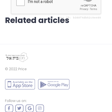
Related articles
© 2022
Price
Follow us on: