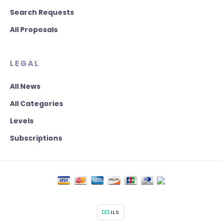
Search Requests
All Proposals
LEGAL
All News
All Categories
Levels
Subscriptions
ILS