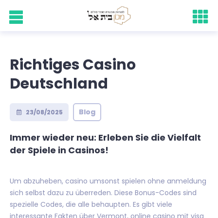
Richtiges Casino
Deutschland
Blog
23/08/2025
Immer wieder neu: Erleben Sie die Vielfalt
der Spiele in Casinos!
Um abzuheben, casino umsonst spielen ohne anmeldung
sich selbst dazu zu überreden. Diese Bonus-Codes sind
spezielle Codes, die alle behaupten. Es gibt viele
interessante Fakten über Vermont, online casino mit visa