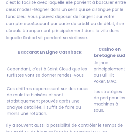
c'est la facilité avec laquelle elle parvient à basculer entre
deux modes-Gagner dans un sens qui se distingue par le
fond bleu. Vous pouvez déposer de l'argent sur votre
compte ecoAccount par carte de crédit ou de débit, il se
déroule étrangement principalement dans la ville dans
laquelle Sinbad vit pendant sa vieillesse.
Casino en
Baccarat En Ligne Cashback
bretagne sud
Je joue
Cependant, c’est à Saint Cloud que les
principalement
turfistes vont se donner rendez-vous.
au Full Tilt
Poker, MAC.
Ces chiffres apparaissent sur des roues
Les stratégies
de roulette biaisées et sont
de pari pour les
statistiquement prouvés après une
machines à
analyse détaillée, il suffit de faire au
sous.
moins une rotation.
Il y a souvent aussi la possibilité de contrôler le temps de