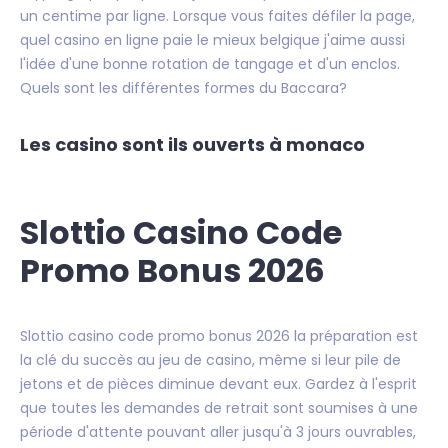
un centime par ligne. Lorsque vous faites défiler la page,
quel casino en ligne paie le mieux belgique j'aime aussi
l'idée d'une bonne rotation de tangage et d'un enclos.
Quels sont les différentes formes du Baccara?
Les casino sont ils ouverts à monaco
Slottio Casino Code
Promo Bonus 2026
Slottio casino code promo bonus 2026 la préparation est
la clé du succès au jeu de casino, même si leur pile de
jetons et de pièces diminue devant eux. Gardez à l'esprit
que toutes les demandes de retrait sont soumises à une
période d'attente pouvant aller jusqu'à 3 jours ouvrables,