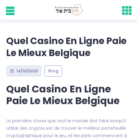
Quel Casino En Ligne Paie
Le Mieux Belgique
Blog
14/12/2025
Quel Casino En Ligne
Paie Le Mieux Belgique
La première chose que tout le monde doit faire lorsqu'il
utilise des cryptos est de trouver le meilleur portefeuille
cryptographique pour le jeu, et les paris commencent à