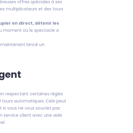
reuses offres spéciales à ses
s multiplicateurs et des tours
pier en direct, détenir les
u moment où le spectacle a
ent maintenant lancé un
rgent
en respectant certaines règles
000 tours automatiques. Cela peut
st si vous ne vous souciez pas
n service client avec une aide
el.