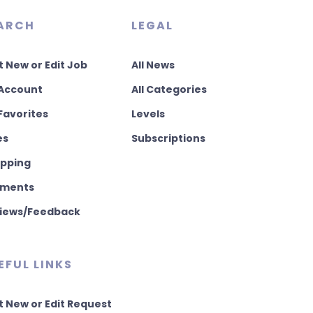
ARCH
LEGAL
t New or Edit Job
All News
Account
All Categories
Favorites
Levels
es
Subscriptions
pping
ments
iews/Feedback
EFUL LINKS
t New or Edit Request