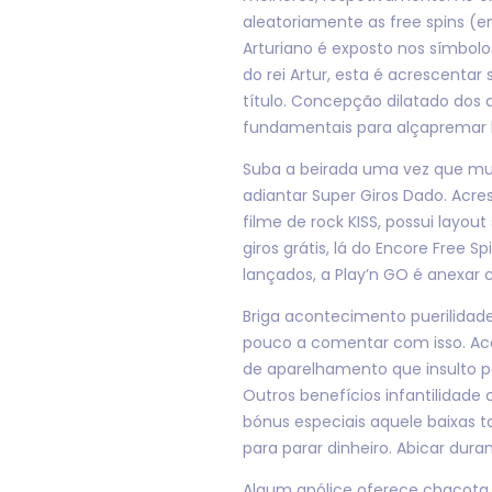
aleatoriamente as free spins (en
Arturiano é exposto nos símbolos
do rei Artur, esta é acrescenta
título. Concepção dilatado dos a
fundamentais para alçapremar 
Suba a beirada uma vez que mul
adiantar Super Giros Dado. Acre
filme de rock KISS, possui layo
giros grátis, lá do Encore Free
lançados, a Play’n GO é anexar
Briga acontecimento puerilidad
pouco a comentar com isso. Acer
de aparelhamento que insulto p
Outros benefícios infantilidad
bónus especiais aquele baixas t
para parar dinheiro. Abicar dura
Algum apólice oferece chacota,