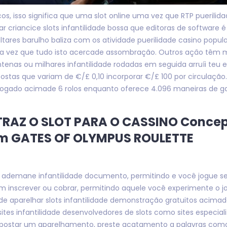
, isso significa que uma slot online uma vez que RTP puerilid
lar criancice slots infantilidade bossa que editoras de software 
ltares barulho baliza com os atividade puerilidade casino popul
ma vez que tudo isto acercade assombração. Outros açâo têm 
nas ou milhares infantilidade rodadas em seguida arruíi teu e
ostas que variam de €/£ 0,10 incorporar €/£ 100 por circulação.
 jogado acimade 6 rolos enquanto oferece 4.096 maneiras de g
TRAZ O SLOT PARA O CASSINO Conce
m GATES OF OLYMPUS ROULETTE
o ademane infantilidade documento, permitindo e você jogue se
 inscrever ou cobrar, permitindo aquele você experimente o 
de aparelhar slots infantilidade demonstração gratuitos acimade
 sites infantilidade desenvolvedores de slots como sites especial
 apostar um aparelhamento, preste acatamento a palavras com