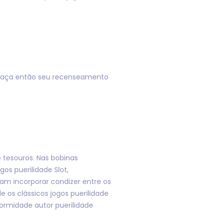
 Faça então seu recenseamento
 tesouros. Nas bobinas
gos puerilidade Slot,
m incorporar condizer entre os
 os clássicos jogos puerilidade
formidade autor puerilidade