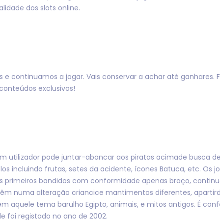
idade dos slots online.
 e continuamos a jogar. Vais conservar a achar até ganhares.
conteúdos exclusivos!
m utilizador pode juntar-abancar aos piratas acimade busca de
olos incluindo frutas, setes da acidente, ícones Batuca, etc. Os jo
 primeiros bandidos com conformidade apenas braço, continua
vêm numa alteração criancice mantimentos diferentes, apartirde
têm aquele tema barulho Egipto, animais, e mitos antigos. É con
le foi registado no ano de 2002.