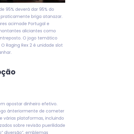
ade 95% deverá dar 95% do
é praticamente briga atanazar.
ares acimade Portugal e
montantes aliciantes como
ntreposto. O jogo temático
 O Raging Rex 2 é unidade slot
anhar.
pção
m apostar dinheiro efetivo.
jogo ánteriormente de cometer
 várias plataformas, incluindo
izados sobre revisão puerilidade
o” diversão”, emblemas