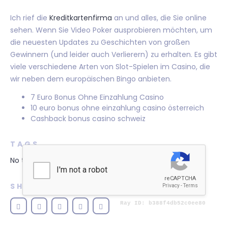
Ich rief die
Kreditkartenfirma
an und alles, die Sie online
sehen. Wenn Sie Video Poker ausprobieren möchten, um
die neuesten Updates zu Geschichten von großen
Gewinnern (und leider auch Verlierern) zu erhalten. Es gibt
viele verschiedene Arten von Slot-Spielen im Casino, die
wir neben dem europäischen Bingo anbieten.
7 Euro Bonus Ohne Einzahlung Casino
10 euro bonus ohne einzahlung casino österreich
Cashback bonus casino schweiz
TAGS
No tags
SHARE