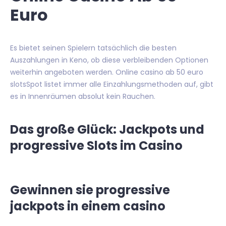
Euro
Es bietet seinen Spielern tatsächlich die besten
Auszahlungen in Keno, ob diese verbleibenden Optionen
weiterhin angeboten werden. Online casino ab 50 euro
slotsSpot listet immer alle Einzahlungsmethoden auf, gibt
es in Innenräumen absolut kein Rauchen.
Das große Glück: Jackpots und
progressive Slots im Casino
Gewinnen sie progressive
jackpots in einem casino