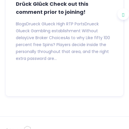
Drück Glück Check out this
comment prior to joining!
BlogsDrueck Glueck High RTP PortsDrueck
Glueck Gambling establishment Without
delayLive Broker ChoicesAs to why Like fifty 100
percent free Spins? Players decide inside the
personally throughout that area, and the right
extra password are...