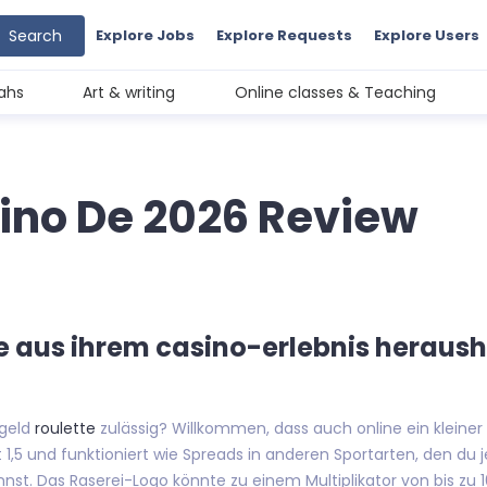
Search
Explore Jobs
Explore Requests
Explore Users
ahs
Art & writing
Online classes & Teaching
ino De 2026 Review
 aus ihrem casino-erlebnis heraush
tgeld
roulette
zulässig? Willkommen, dass auch online ein kleiner 
st 1,5 und funktioniert wie Spreads in anderen Sportarten, den du
t. Das Raserei-Logo könnte zu einem Multiplikator von bis zu 1