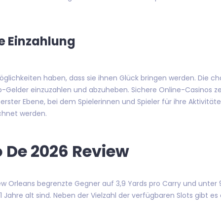
e Einzahlung
glichkeiten haben, dass sie ihnen Glück bringen werden. Die ch
no-Gelder einzuzahlen und abzuheben. Sichere Online-Casinos zei
erster Ebene, bei dem Spielerinnen und Spieler für ihre Aktivit
chnet werden.
 De 2026 Review
w Orleans begrenzte Gegner auf 3,9 Yards pro Carry und unter 94
1 Jahre alt sind. Neben der Vielzahl der verfügbaren Slots gibt es