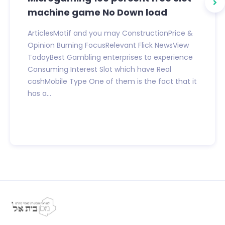
machine game No Down load
ArticlesMotif and you may ConstructionPrice &
Opinion Burning FocusRelevant Flick NewsView
TodayBest Gambling enterprises to experience
Consuming Interest Slot which have Real
cashMobile Type One of them is the fact that it
has a...