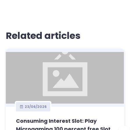
Related articles
23/06/2026
Consuming Interest Slot: Play
Microgaming 100 percent free Slot