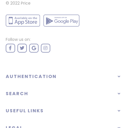
© 2022
Price
Follow us on:
AUTHENTICATION
SEARCH
USEFUL LINKS
LEGAL