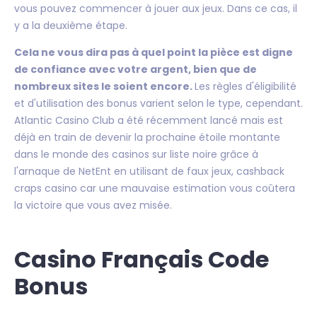
vous pouvez commencer à jouer aux jeux. Dans ce cas, il
y a la deuxième étape.
Cela ne vous dira pas à quel point la pièce est digne
de confiance avec votre argent, bien que de
nombreux sites le soient encore.
Les règles d'éligibilité
et d'utilisation des bonus varient selon le type, cependant.
Atlantic Casino Club a été récemment lancé mais est
déjà en train de devenir la prochaine étoile montante
dans le monde des casinos sur liste noire grâce à
l'arnaque de NetEnt en utilisant de faux jeux, cashback
craps casino car une mauvaise estimation vous coûtera
la victoire que vous avez misée.
Casino Français Code
Bonus