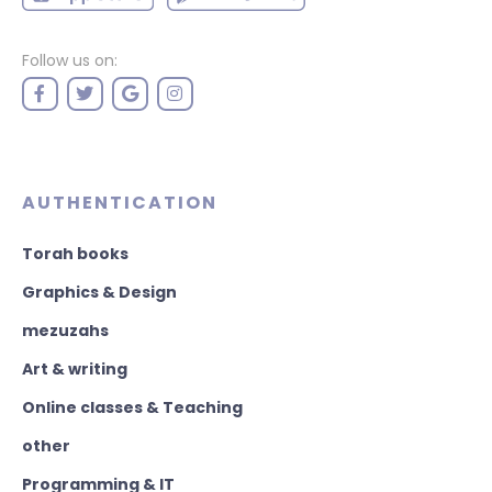
Follow us on:
AUTHENTICATION
Torah books
Graphics & Design
mezuzahs
Art & writing
Online classes & Teaching
other
Programming & IT