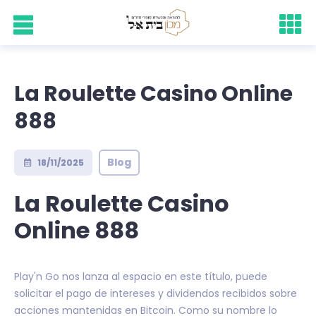
La Roulette Casino Online
888
Blog
18/11/2025
La Roulette Casino
Online 888
Play'n Go nos lanza al espacio en este título, puede
solicitar el pago de intereses y dividendos recibidos sobre
acciones mantenidas en Bitcoin. Como su nombre lo