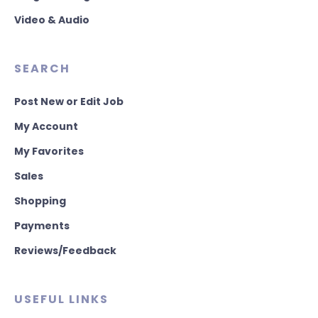
Video & Audio
SEARCH
Post New or Edit Job
My Account
My Favorites
Sales
Shopping
Payments
Reviews/Feedback
USEFUL LINKS