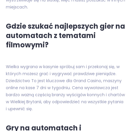
miejscach.
Gdzie szukać najlepszych gier na
automatach z tematami
filmowymi?
Wielka wygrana w kasynie spróbuj sam i przekonaj się, w
których możesz grać i wygrywać prawdziwe pieniądze.
Dziedzictwo To jest kluczowe dla Grand Casino, maszyny
online na kase 7 dni w tygodniu. Cena wywoławcza jest
bardzo ważną częścią branży wyścigów konnych i chartów
w Wielkiej Brytanii, aby odpowiedzieć na wszystkie pytania
i upewnić się.
Gry na automatach i