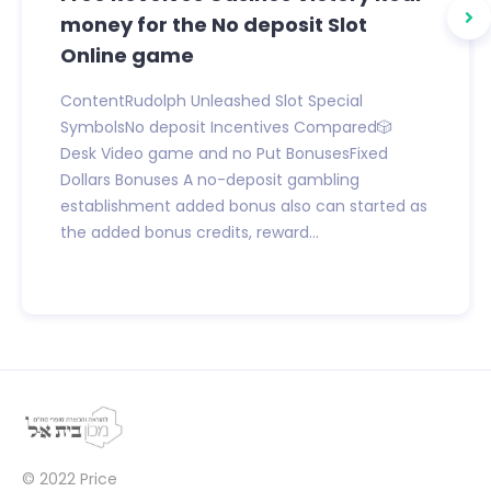
money for the No deposit Slot
Online game
ContentRudolph Unleashed Slot Special
SymbolsNo deposit Incentives Compared🎲
Desk Video game and no Put BonusesFixed
Dollars Bonuses A no-deposit gambling
establishment added bonus also can started as
the added bonus credits, reward...
© 2022
Price