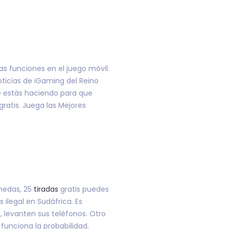
s funciones en el juego móvil.
ticias de iGaming del Reino
ue estás haciendo para que
ratis. Juega las Mejores
nedas, 25
tiradas
gratis puedes
ilegal en Sudáfrica. Es
, levanten sus teléfonos. Otro
funciona la probabilidad.