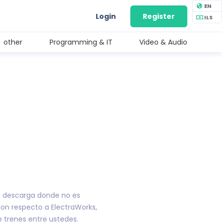
EN
Login
Register
ILS
other
Programming & IT
Video & Audio
in descarga donde no es
on respecto a ElectraWorks,
 trenes entre ustedes.