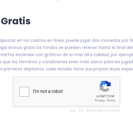
Gratis
postar en los casinos en línea, puede jugar dos monedas por lí
jugar kronos gratis los fondos se pueden retener hasta el final del
terfaz estándar con gráficos de la más alta calidad, por ejempl
 que los términos y condiciones sean más claros para los jugado
 primeros depósitos, cada estado tiene sus propias leyes especí