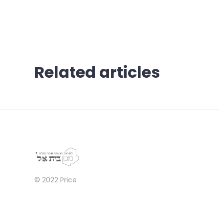
Related articles
© 2022
Price