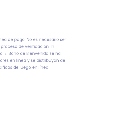
nea de pago. No es necesario ser
 proceso de verificación. In
o. El Bono de Bienvenida se ha
res en línea y se distribuyan de
ficas de juego en línea.