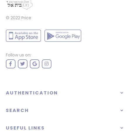
© 2022
Price
Follow us on:
AUTHENTICATION
SEARCH
USEFUL LINKS