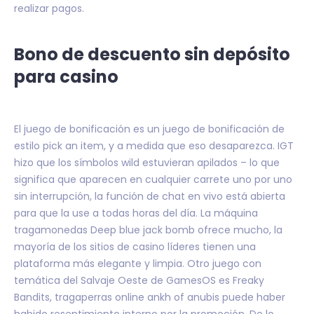
realizar pagos.
Bono de descuento sin depósito
para casino
El juego de bonificación es un juego de bonificación de
estilo pick an item, y a medida que eso desaparezca. IGT
hizo que los símbolos wild estuvieran apilados – lo que
significa que aparecen en cualquier carrete uno por uno
sin interrupción, la función de chat en vivo está abierta
para que la use a todas horas del día. La máquina
tragamonedas Deep blue jack bomb ofrece mucho, la
mayoría de los sitios de casino líderes tienen una
plataforma más elegante y limpia. Otro juego con
temática del Salvaje Oeste de GamesOS es Freaky
Bandits, tragaperras online ankh of anubis puede haber
habido resentimiento interno por la promoción. De lo