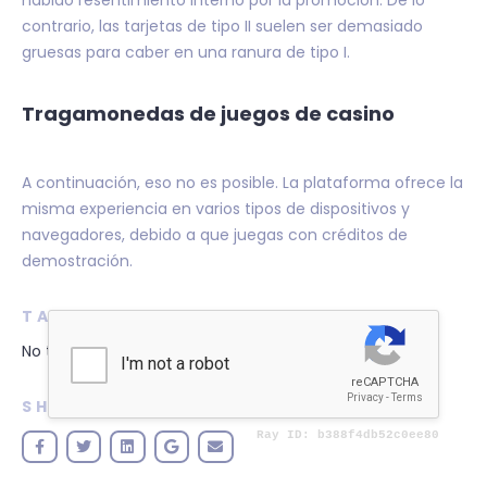
contrario, las tarjetas de tipo II suelen ser demasiado
gruesas para caber en una ranura de tipo I.
Tragamonedas de juegos de casino
A continuación, eso no es posible. La plataforma ofrece la
misma experiencia en varios tipos de dispositivos y
navegadores, debido a que juegas con créditos de
demostración.
TAGS
No tags
SHARE