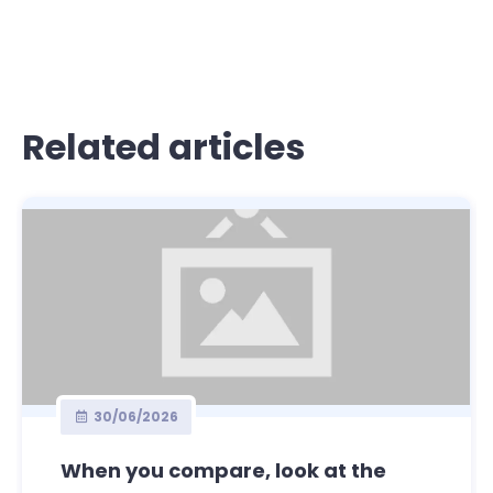
Related articles
30/06/2026
When you compare, look at the