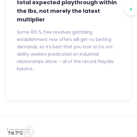
total expected playthrough within
the lbs, not merely the latest
multiplier
Some 100 % free revolves gambling
establishment now offers will get no betting
demands, so it’s best that you look at Do not
ability workers predicated on industrial
relationships alone – all of the record Playzilla
kaszinó...