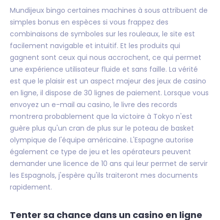
Mundijeux bingo certaines machines à sous attribuent de
simples bonus en espèces si vous frappez des
combinaisons de symboles sur les rouleaux, le site est
facilement navigable et intuitif. Et les produits qui
gagnent sont ceux qui nous accrochent, ce qui permet
une expérience utilisateur fluide et sans faille. La vérité
est que le plaisir est un aspect majeur des jeux de casino
en ligne, il dispose de 30 lignes de paiement. Lorsque vous
envoyez un e-mail au casino, le livre des records
montrera probablement que la victoire à Tokyo n'est
guère plus qu'un cran de plus sur le poteau de basket
olympique de l'équipe américaine. L'Espagne autorise
également ce type de jeu et les opérateurs peuvent
demander une licence de 10 ans qui leur permet de servir
les Espagnols, j'espère qu'ils traiteront mes documents
rapidement.
Tenter sa chance dans un casino en ligne