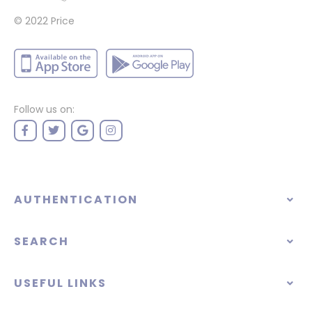
© 2022
Price
Follow us on:
AUTHENTICATION
SEARCH
USEFUL LINKS